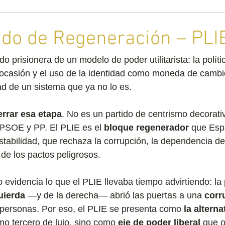
do de Regeneración – PLI
prisionera de un modelo de poder utilitarista: la políti
 ocasión y el uso de la identidad como moneda de cambi
dad de un sistema que ya no lo es.
errar esa etapa
. No
 es un partido de centrismo decorati
PSOE y PP. El PLIE es el 
bloque regenerador
 que Esp
stabilidad, que rechaza la corrupción, la dependencia de
a de los pactos peligrosos.
 evidencia lo que el PLIE llevaba tiempo advirtiendo: la 
quierda
 —y de la derecha— abrió las puertas a una 
corr
 personas. Por eso, el PLIE se presenta como 
la alterna
mo tercero de lujo, sino como 
eje de poder liberal
 que o