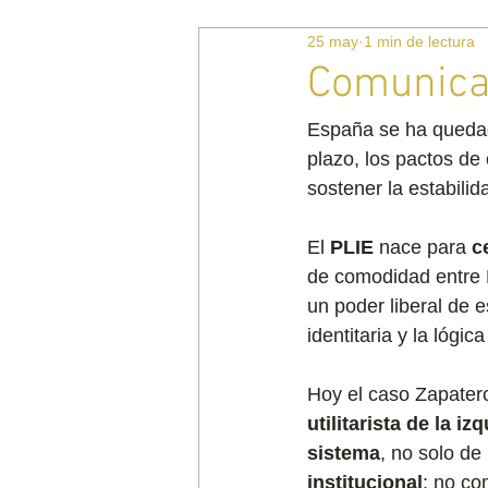
25 may
1 min de lectura
Comunica
España se ha quedado 
plazo, los pactos de
sostener la estabili
El 
PLIE
 nace para 
c
de comodidad entre 
un poder liberal de e
identitaria y la lógic
Hoy el caso Zapatero
utilitarista de la iz
sistema
, no solo de
institucional
: no co