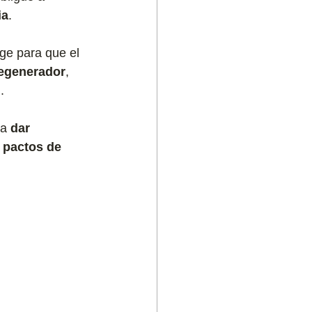
ia
.
ge para que el 
regenerador
, 
.
a 
dar 
 pactos de 