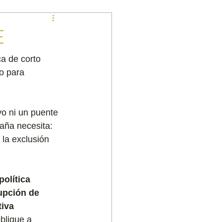
E
ca de corto 
o para 
vo ni un puente 
aña necesita: 
 la exclusión 
política 
upción de 
tiva 
bligue a 