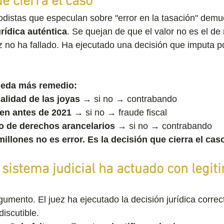
e cierra el caso
distas que especulan sobre "error en la tasación" demu
urídica auténtica
. Se quejan de que el valor no es el d
z no ha fallado. Ha ejecutado una decisión que imputa po
ueda más remedio:
galidad de las joyas
 → si no → contrabando
en antes de 2021
 → si no → fraude fiscal
o de derechos arancelarios
 → si no → contrabando
millones no es error. Es la decisión que cierra el cas
 sistema judicial ha actuado con legit
umento. El juez ha ejecutado la decisión jurídica correc
discutible.