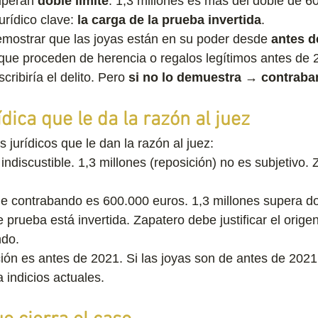
uperan 
doble límite
: 1,3 millones es más del doble de 6
urídico clave: 
la carga de la prueba invertida
.
emostrar que las joyas están en su poder desde 
antes d
ue proceden de herencia o regalos legítimos antes de 20
ribiría el delito. Pero 
si no lo demuestra → contrab
ídica que le da la razón al juez
 jurídicos que le dan la razón al juez:
 indiscustible. 1,3 millones (reposición) no es subjetivo.
 de contrabando es 600.000 euros. 1,3 millones supera do
 prueba está invertida. Zapatero debe justificar el origen
ndo.
ción es antes de 2021. Si las joyas son de antes de 2021
a indicios actuales.