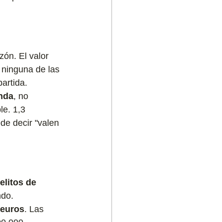
zón. El valor 
 ninguna de las 
artida.
enda
, no 
le. 1,3 
de decir "valen 
elitos de 
ndo.
 euros
. Las 