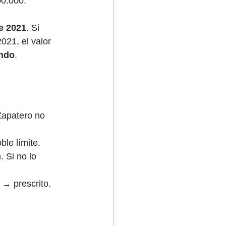
00.000.
e 2021
. Si 
21, el valor 
ando
.
 Zapatero no 
ble límite.
. Si no lo 
 → prescrito. 