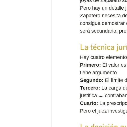
joyas de Zapatero s
Pero hay un detalle j
Zapatero necesita d
consigue demostrar q
será secundario: presc
La técnica jur
Hay cuatro elementos
Primero:
 El valor es
tiene argumento.
Segundo:
 El límite
Tercero:
 La carga de
justifica → contraba
Cuarto:
 La prescrip
Pero el juez investig