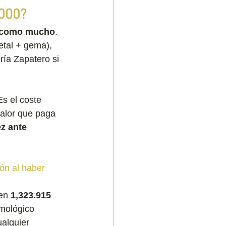
.000?
s como mucho
. 
etal + gema), 
ría Zapatero si 
Es el coste 
valor que paga 
z ante 
ón al haber 
en 
1,323.915 
mológico 
ualquier 