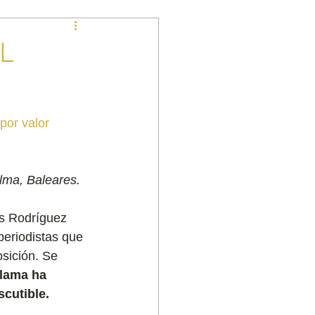
EL
por valor 
alma, Baleares.
is Rodríguez 
eriodistas que 
sición. Se 
alama ha 
scutible.