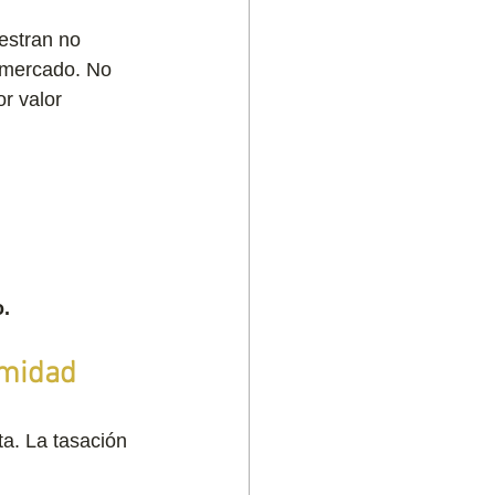
estran no 
e mercado. No 
r valor 
o.
imidad
ta. La tasación 