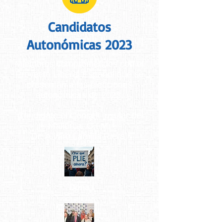
Candidatos
Autonómicas 2023
Miembros comprometidos con el
Proyecto Liberal Español que se
presentan a las elecciones
autonómicas de 2023.
Candidato al Consell Insular de
Mallorca, C.I.M.
Dr. Álvaro Lamilla Riera.
Dona