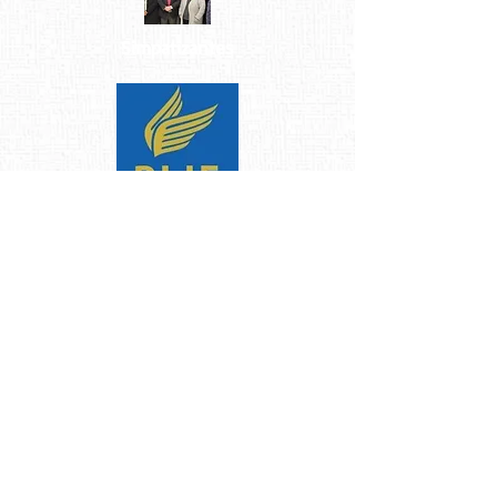
Simpatizantes
Eventos
Únete
Afíliate