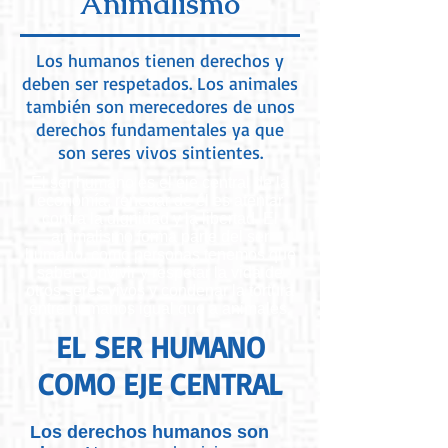
Animalismo
Los humanos tienen derechos y
deben ser respetados. Los animales
también son merecedores de unos
derechos fundamentales ya que
son seres vivos sintientes.
El ser humano es el eje central de la
economía, renegar de él es atentar
contra la dignidad y la libertad. El
animalismo forma parte del ser
humano, como personas tenemos que
saber convivir y respetar la vida de
otros seres vivos y condenar la tortura
entre humanos igual que a animales.
EL SER HUMANO
COMO EJE CENTRAL
Los derechos humanos son