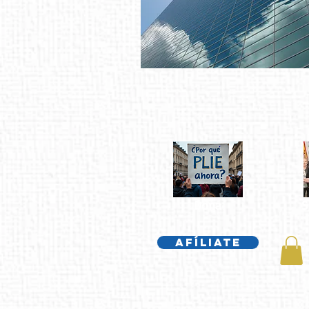
Dona
S
Afíliate