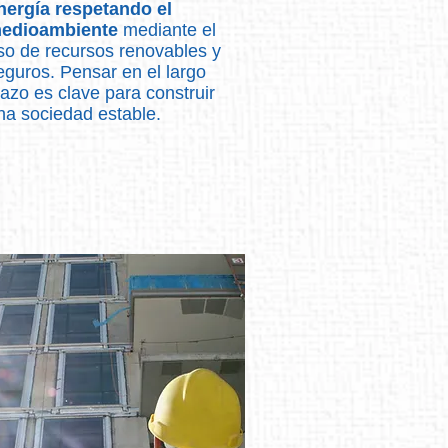
nergía respetando el
edioambiente
mediante el
so de recursos renovables y
eguros. Pensar en el largo
lazo es clave para construir
na sociedad estable.