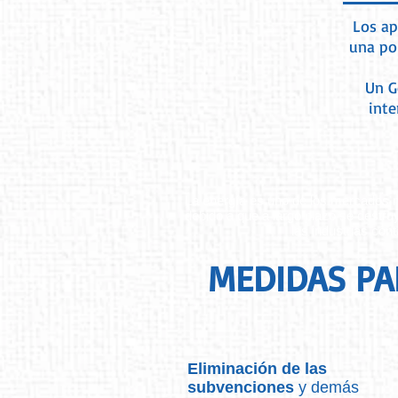
Los ap
una pol
Un G
inte
La energía es uno de los mercados m
debido a que a largo plazo se destr
las industrias con
MEDIDAS PA
Eliminación de las
subvenciones
y demás