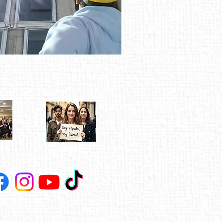
s
Únete