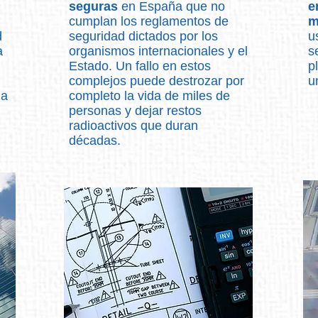
seguras
en España que no
e
cumplan los reglamentos de
m
d
seguridad dictados por los
u
a
organismos internacionales y el
s
Estado. Un fallo en estos
p
complejos puede destrozar por
u
la
completo la vida de miles de
personas y dejar restos
radioactivos que duran
décadas.