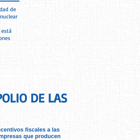
idad de
 nuclear
 está
gones
antes no es productivo para el país,
aíz de las enfermedades derivadas de
mbiente es posible.
OLIO DE LAS
ncentivos fiscales a las
mpresas que producen