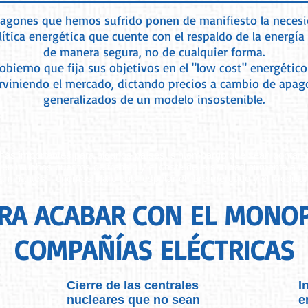
agones que hemos sufrido ponen de manifiesto la neces
ítica energética que cuente con el respaldo de la energía
de manera segura, no de cualquier forma.
obierno que fija sus objetivos en el "low cost" energético
rviniendo el mercado, dictando precios a cambio de apa
generalizados de un modelo insostenible.
ás importantes para algunos países, sin embargo que sean contamin
uyen muchos puestos de trabajo y el coste de la sanidad aumenta a r
taminantes. Tenemos claro que respetar el libre mercado y el medioa
RA ACABAR CON EL MONOP
COMPAÑÍAS ELÉCTRICAS
Cierre de las centrales
I
nucleares que no sean
e