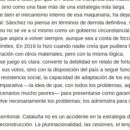
 sino como una fase más de una estrategia más larga.
 bien el mecanismo interno de esa maquinaria, ha deja
l: Sánchez no piensa en términos de derrota definitiva, s
smo no se ve a sí mismo como un gobierno circunstancial
ue aspira a volver siempre, aunque sea a costa de forzar
ímites. En 2019 lo hizo cuando nadie creía que pudiera 
eración con otros materiales, pero con la misma lógica.
e juego es clara: convertir la debilidad en relato de for
 sus votos, sino con la disposición del país a seguir fu
 resistencia social, la capacidad de adaptación de los e
omparativa —la idea de que, con todos los problemas, aq
scenarios mucho peores— para presentarse como garant
elve necesariamente los problemas; los administra para 
erritorial. Cataluña no es un accidente en la estrategia 
construcción. La plurinacionalidad, las cesiones, el len