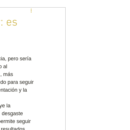
: es
ia, pero sería 
 al 
z, más 
ndo para seguir 
ntación y la 
e la 
l desgaste 
ermite seguir 
 resultados 