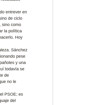
do entrever en 
ino de ciclo 
, sino como 
 la política 
hacerlo. Hoy 
taleza. Sánchez 
ncionando pese 
spañoles y una 
uí todavía se 
e de 
que no le 
del PSOE; es 
guaje del 