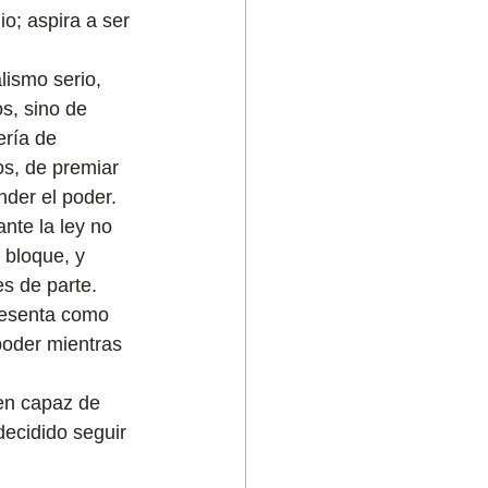
io; aspira a ser 
lismo serio, 
s, sino de 
ría de 
os, de premiar 
nder el poder.
nte la ley no 
 bloque, y 
s de parte. 
resenta como 
oder mientras 
ien capaz de 
decidido seguir 