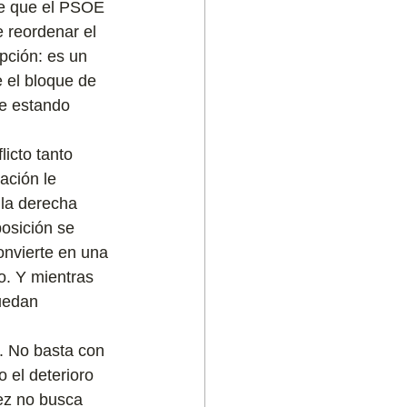
de que el PSOE 
 reordenar el 
pción: es un 
 el bloque de 
ue estando 
icto tanto 
ación le 
 la derecha 
osición se 
convierte en una 
o. Y mientras 
uedan 
l. No basta con 
 el deterioro 
ez no busca 