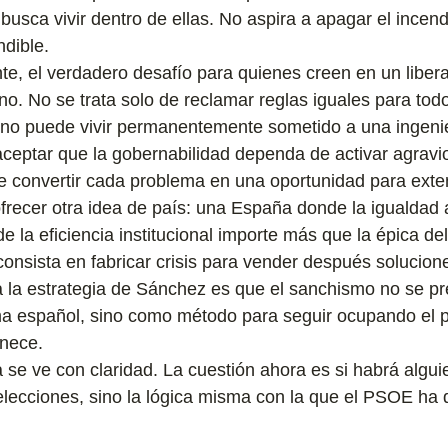
 busca vivir dentro de ellas. No aspira a apagar el incend
dible.
te, el verdadero desafío para quienes creen en un libera
no. No se trata solo de reclamar reglas iguales para todo
 no puede vivir permanentemente sometido a una ingenie
aceptar que la gobernabilidad dependa de activar agravi
e convertir cada problema en una oportunidad para exte
ofrecer otra idea de país: una España donde la igualdad a
 la eficiencia institucional importe más que la épica del
consista en fabricar crisis para vender después solucione
a la estrategia de Sánchez es que el sanchismo no se p
ma español, sino como método para seguir ocupando el p
nece.
a se ve con claridad. La cuestión ahora es si habrá algu
 elecciones, sino la lógica misma con la que el PSOE ha 