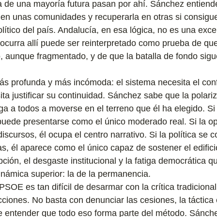
a de una mayoría futura pasan por ahí. Sánchez entien
en unas comunidades y recuperarla en otras si consigue
ítico del país. Andalucía, en esa lógica, no es una exce
e ocurra allí puede ser reinterpretado como prueba de que
o, aunque fragmentado, y de que la batalla de fondo sig
ás profunda y más incómoda: el sistema necesita el confl
ta justificar su continuidad. Sánchez sabe que la polariz
ga a todos a moverse en el terreno que él ha elegido. Si
uede presentarse como el único moderado real. Si la op
discursos, él ocupa el centro narrativo. Si la política se 
s, él aparece como el único capaz de sostener el edifici
ción, el desgaste institucional y la fatiga democrática q
námica superior: la de la permanencia.
PSOE es tan difícil de desarmar con la crítica tradiciona
ciones. No basta con denunciar las cesiones, la táctica o
ue entender que todo eso forma parte del método. Sánch