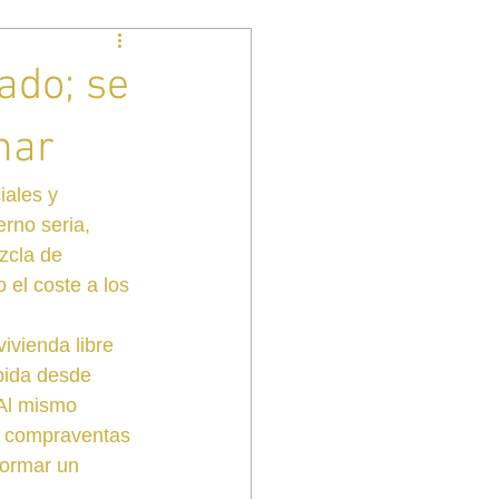
ado; se
nar
iales y 
rno seria, 
zcla de 
 el coste a los 
ivienda libre 
bida desde 
Al mismo 
e compraventas 
formar un 