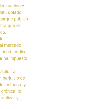
 declaraciones 
030, dotado 
parque público 
tra que el 
ica.
do 
 al mercado 
ridad jurídica, 
se ha impuesto 
tituir al 
 perjuicio de 
el esfuerzo y 
crónica, lo 
rantizar y 