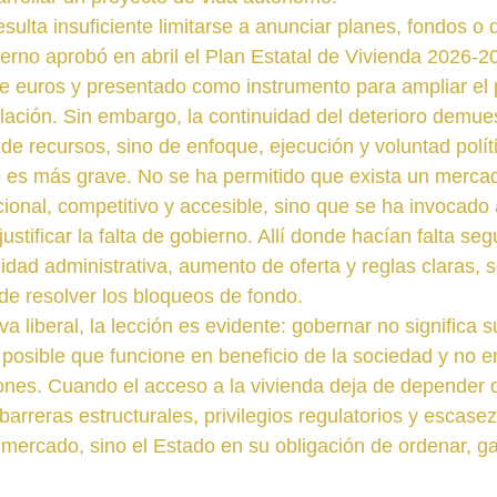
esulta insuficiente limitarse a anunciar planes, fondos o
ierno aprobó en abril el Plan Estatal de Vivienda 2026-2
e euros y presentado como instrumento para ampliar el 
lación. Sin embargo, la continuidad del deterioro demues
de recursos, sino de enfoque, ejecución y voluntad polít
o es más grave. No se ha permitido que exista un merca
onal, competitivo y accesible, sino que se ha invocado
stificar la falta de gobierno. Allí donde hacían falta segu
lidad administrativa, aumento de oferta y reglas claras, 
 de resolver los bloqueos de fondo.
 liberal, la lección es evidente: gobernar no significa sus
posible que funcione en beneficio de la sociedad y no en
nes. Cuando el acceso a la vivienda deja de depender d
rreras estructurales, privilegios regulatorios y escasez 
 mercado, sino el Estado en su obligación de ordenar, ga