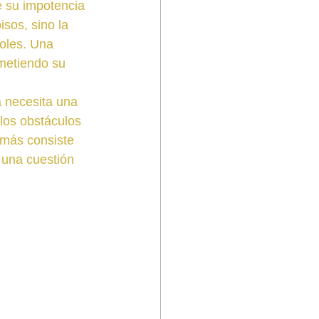
e su impotencia 
sos, sino la 
ñoles. Una 
metiendo su 
 necesita una 
los obstáculos 
emás consiste 
 una cuestión 